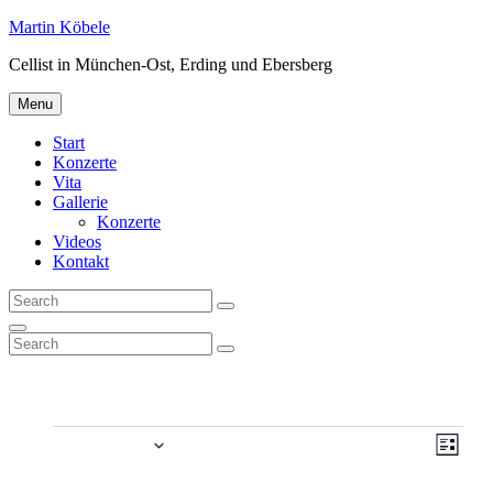
Skip
Martin Köbele
to
Cellist in München-Ost, Erding und Ebersberg
content
Menu
Start
Konzerte
Vita
Gallerie
Konzerte
Videos
Kontakt
Search
Search
for:
Search
Search
Search
for:
Veranstaltungen
Anstehend
Ansic
Veran
Liste
Ansic
Navig
Datum
Navig
wählen.